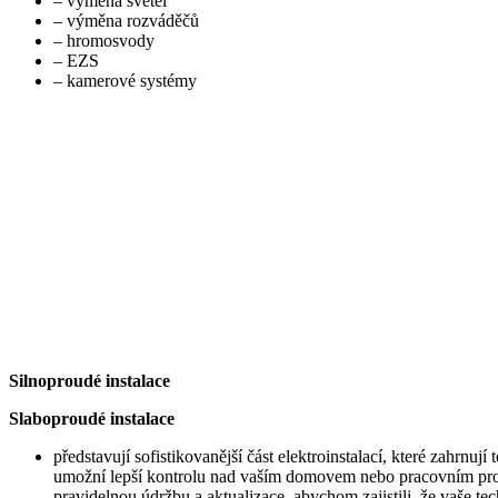
– výměna svetel
– výměna rozváděčů
– hromosvody
– EZS
– kamerové systémy
Silnoproudé instalace
Slaboproudé instalace
představují sofistikovanější část elektroinstalací, které zahrn
umožní lepší kontrolu nad vaším domovem nebo pracovním prostř
pravidelnou údržbu a aktualizace, abychom zajistili, že vaše t