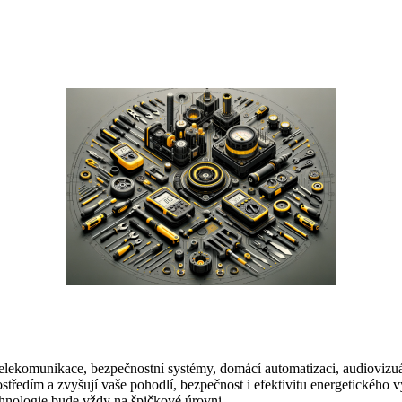
ují telekomunikace, bezpečnostní systémy, domácí automatizaci, audiovizu
edím a zvyšují vaše pohodlí, bezpečnost i efektivitu energetického vy
echnologie bude vždy na špičkové úrovni.