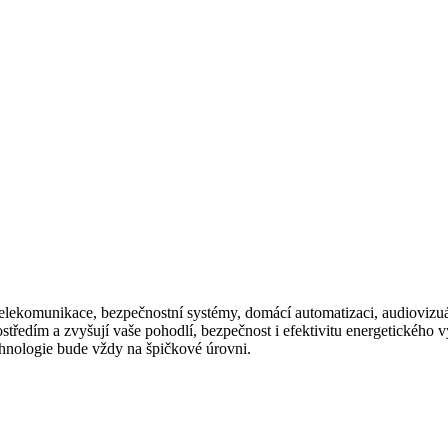
ují telekomunikace, bezpečnostní systémy, domácí automatizaci, audiovizu
edím a zvyšují vaše pohodlí, bezpečnost i efektivitu energetického vy
echnologie bude vždy na špičkové úrovni.